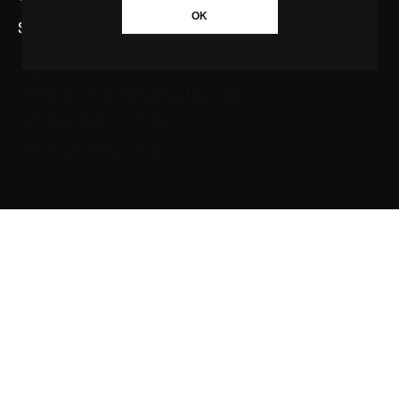
OK
SAIBA MAIS SOBRE A AGÊNCIA GBC
Quem somos
Princípios editoriais da Agência GBC
Política de Privacidade
Fale com a Agência GBC