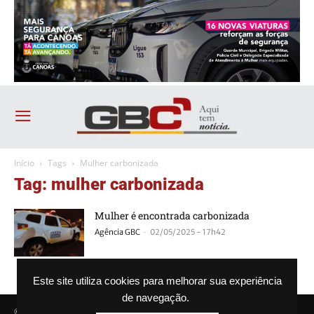
Início
Tags
Mulher carbonizada
Tag: mulher carbonizada
Mulher é encontrada carbonizada
-
Agência GBC
02/05/2025 - 17h42
Este site utiliza cookies para melhorar sua experiência
de navegação.
© Agência GBC. Aqui tem notícia. Todos os direitos reservados.