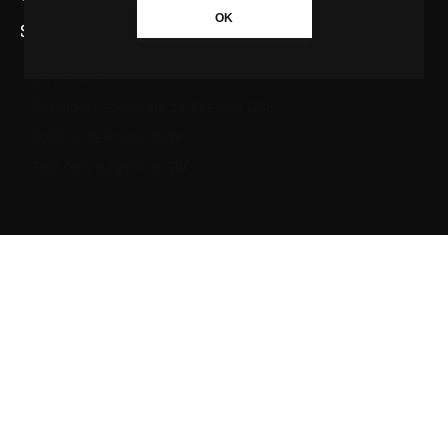
OK
SAIBA MAIS SOBRE A AGÊNCIA GBC
Quem somos
Princípios editoriais da Agência GBC
Política de Privacidade
Fale com a Agência GBC