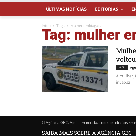
ÚLTIMAS NOTÍCIAS
EDITORIAS
E
Início
Tags
Mulher embiagada
Tag: mulher 
Mulher
voltou
Geral
Agê
A mulher j
incapaz
© Agência GBC. Aqui tem notícia. Todos os direitos res
SAIBA MAIS SOBRE A AGÊNCIA GBC