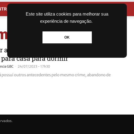
NTRETENIMENTO
CIDADES
Este site utiliza cookies para melhorar sua
experiência de navegação.
embiagada
OK
 abandona filha de 1 ano na rua; Ela
 para casa para dormir
-
ncia GBC
24/07/2023 - 17h30
á possui outros antecedentes pelo mesmo crime, abandono de
ervados.