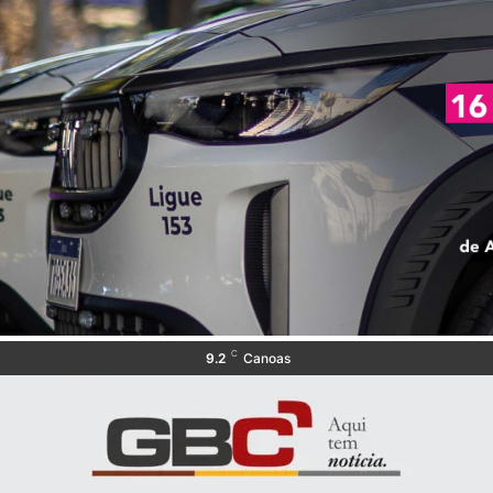
C
9.2
Canoas