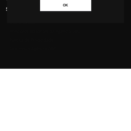
OK
SAIBA MAIS SOBRE A AGÊNCIA GBC
Quem somos
Princípios editoriais da Agência GBC
Política de Privacidade
Fale com a Agência GBC