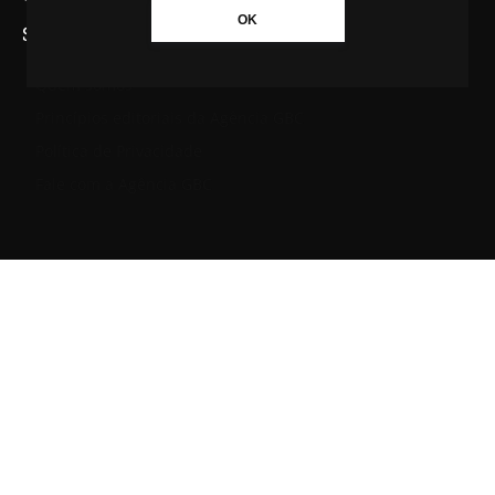
OK
SAIBA MAIS SOBRE A AGÊNCIA GBC
Quem somos
Princípios editoriais da Agência GBC
Política de Privacidade
Fale com a Agência GBC