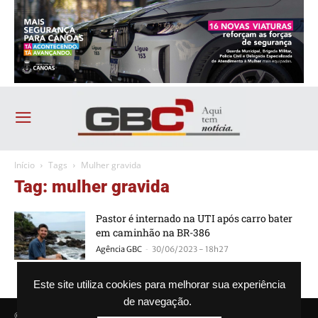
Início
Tags
Mulher gravida
Tag: mulher gravida
Pastor é internado na UTI após carro bater
em caminhão na BR-386
-
Agência GBC
30/06/2023 - 18h27
Este site utiliza cookies para melhorar sua experiência
de navegação.
© Agência GBC. Aqui tem notícia. Todos os direitos reservados.