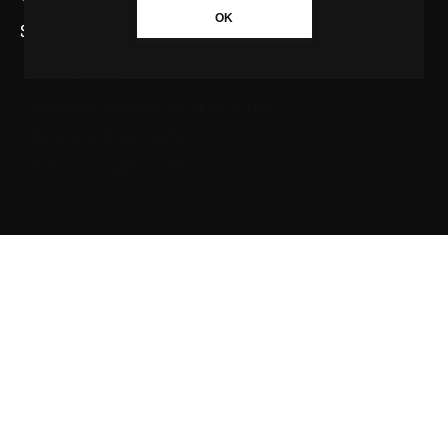
OK
SAIBA MAIS SOBRE A AGÊNCIA GBC
Quem somos
Princípios editoriais da Agência GBC
Política de Privacidade
Fale com a Agência GBC