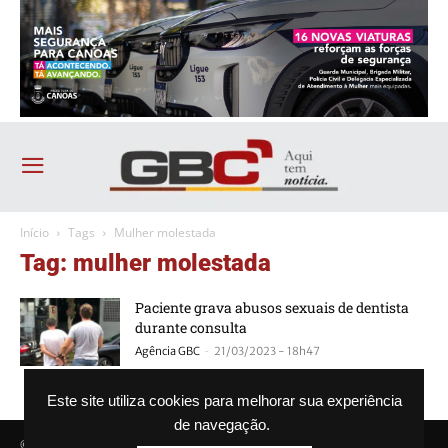
Início
Tags
Mulher molestada
Tag: mulher molestada
Paciente grava abusos sexuais de dentista
durante consulta
-
Agência GBC
21/03/2023 - 18h47
Este site utiliza cookies para melhorar sua experiência
de navegação.
© Agência GBC. Aqui tem notícia. Todos os direitos reservados.