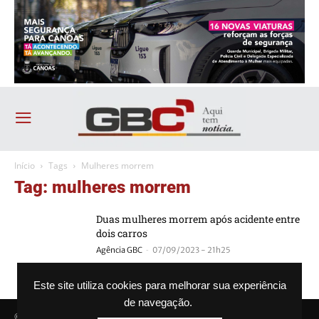
Início
Tags
Mulheres morrem
Tag: mulheres morrem
Duas mulheres morrem após acidente entre
dois carros
-
Agência GBC
07/09/2023 - 21h25
Este site utiliza cookies para melhorar sua experiência
de navegação.
© Agência GBC. Aqui tem notícia. Todos os direitos reservados.