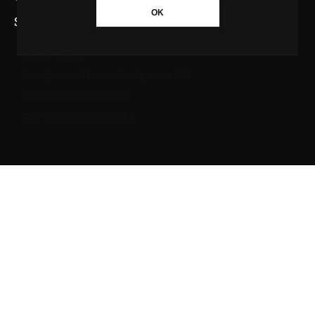
OK
SAIBA MAIS SOBRE A AGÊNCIA GBC
Quem somos
Princípios editoriais da Agência GBC
Política de Privacidade
Fale com a Agência GBC