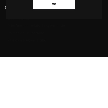
OK
SAIBA MAIS SOBRE A AGÊNCIA GBC
Quem somos
Princípios editoriais da Agência GBC
Política de Privacidade
Fale com a Agência GBC