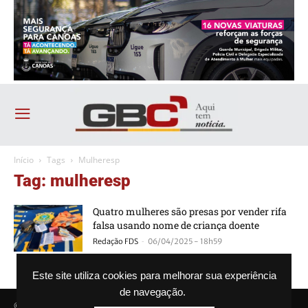
Início
Tags
Mulheresp
Tag: mulheresp
Quatro mulheres são presas por vender rifa
falsa usando nome de criança doente
-
Redação FDS
06/04/2025 - 18h59
Este site utiliza cookies para melhorar sua experiência
de navegação.
© Agência GBC. Aqui tem notícia. Todos os direitos reservados.