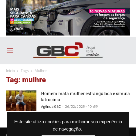
Início
Tags
Mulhre
Tag: mulhre
Homem mata mulher estrangulada e simula
latrocínio
-
Agência GBC
26/02/2025 - 10h59
Este site utiliza cookies para melhorar sua experiência
de navegação.
© Agência GBC. Aqui tem notícia. Todos os direitos reservados.