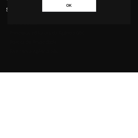
OK
SAIBA MAIS SOBRE A AGÊNCIA GBC
Quem somos
Princípios editoriais da Agência GBC
Política de Privacidade
Fale com a Agência GBC