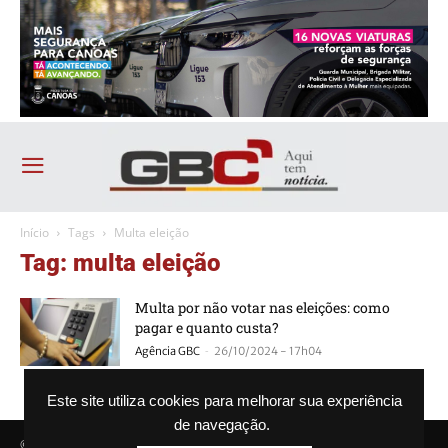
Início
Tags
Multa eleição
Tag: multa eleição
Multa por não votar nas eleições: como
pagar e quanto custa?
-
Agência GBC
26/10/2024 - 17h04
Este site utiliza cookies para melhorar sua experiência
de navegação.
© Agência GBC. Aqui tem notícia. Todos os direitos reservados.