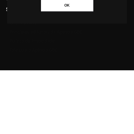
OK
SAIBA MAIS SOBRE A AGÊNCIA GBC
Quem somos
Princípios editoriais da Agência GBC
Política de Privacidade
Fale com a Agência GBC