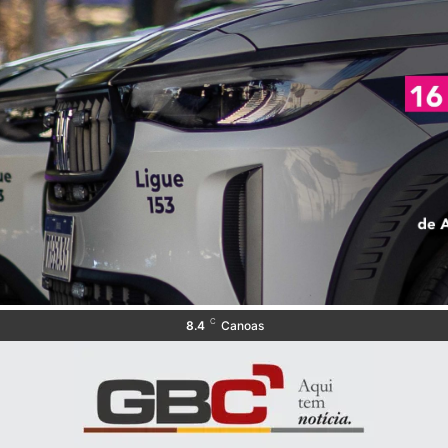
C
8.4
Canoas