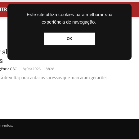
NTRETENIMENTO
CIDADES
Este site utiliza cookies para melhorar sua
experiência de navegação.
OK
er show do Reação em Cadeia em
s
-
gência GBC
18/06/2023 - 18h26
tá de volta para cantar os sucessos que marcaram gerações
ervados.