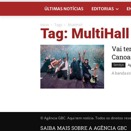
ÚLTIMAS NOTÍCIAS
EDITORIAS
E
Início
Tags
MultiHall
Tag: MultiHall
Vai t
Canoa
Serviço
A
A banda es
© Agência GBC. Aqui tem notícia. Todos os direitos res
SAIBA MAIS SOBRE A AGÊNCIA GBC