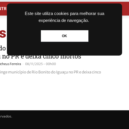
NTRETENIMENTO
CIDADES
Este site utiliza cookies para melhorar sua
experiência de navegação.
s
OK
o atinge município de Rio Bonito do
 no PR e deixa cinco mortos
-
theus Ferreira
08/11/2025 - 00h00
inge município de Rio Bonito do Iguaçu no PR e deixa cinco
ervados.