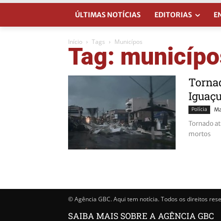
ÚLTIMAS NOTÍCIAS
EDITORIAS
E
Início
Tags
Municípos
Tag: municípo
Tornad
Iguaçu
Polícia
Ma
Tornado at
mortos
© Agência GBC. Aqui tem notícia. Todos os direitos res
SAIBA MAIS SOBRE A AGÊNCIA GBC