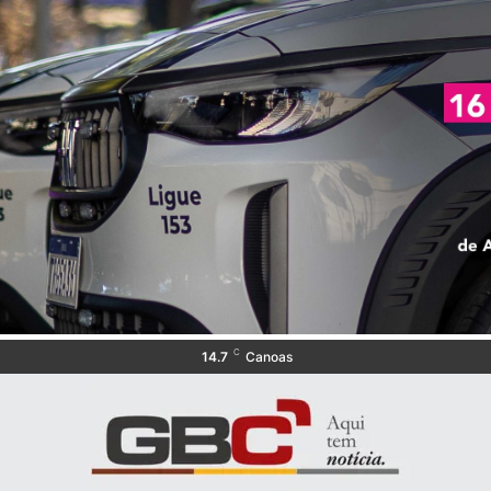
C
14.7
Canoas