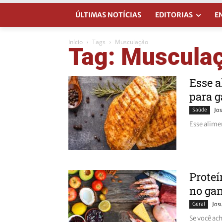
ÚLTIMAS NOTÍCIAS
EDITORIAS
E
Início
Tags
Musculação
Tag: Muscula
Esse a
para 
Saúde
Jos
Esse alime
Proteí
no ga
Geral
Jos
Se você ac