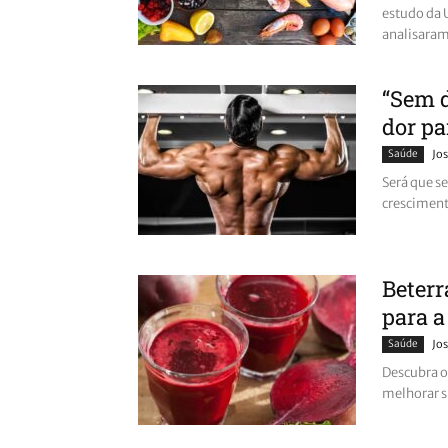
estudo da 
analisaram
“Sem d
dor pa
Saúde
Jos
Será que se
cresciment
Beterr
para a
Saúde
Jos
Descubra o
melhorar s