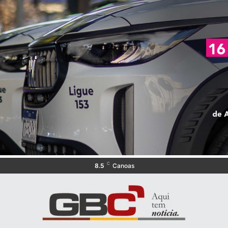
C
8.5
Canoas