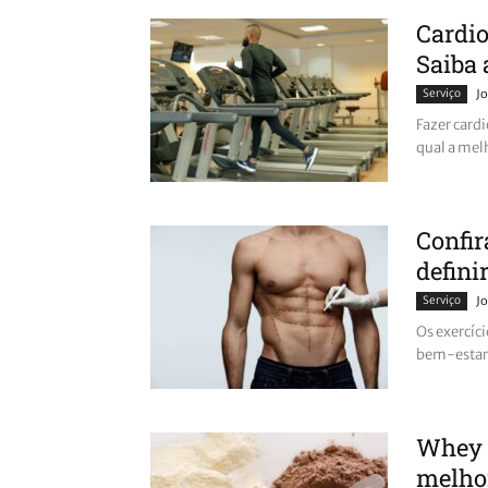
Cardio
Saiba 
Serviço
Jo
Fazer card
qual a mel
Confir
defini
Serviço
Jo
Os exercíc
bem-estar.
Whey P
melho