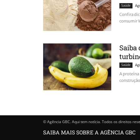
Saúde
Ag
Confira di
consumir W
Saiba 
turbin
Saúde
Ag
A proteína
construção 
© Agência GBC. Aqui tem notícia. Todos os direitos res
SAIBA MAIS SOBRE A AGÊNCIA GBC