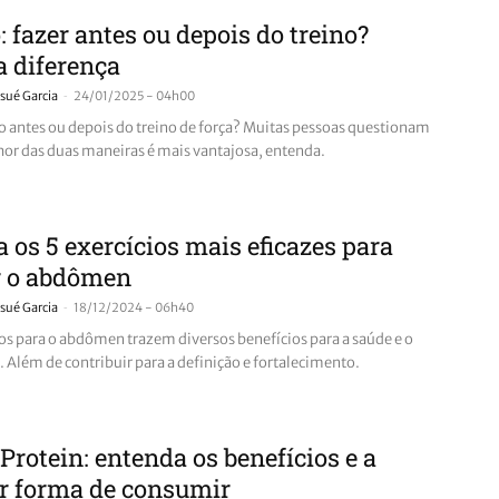
: fazer antes ou depois do treino?
a diferença
-
sué Garcia
24/01/2025 - 04h00
io antes ou depois do treino de força? Muitas pessoas questionam
hor das duas maneiras é mais vantajosa, entenda.
a os 5 exercícios mais eficazes para
r o abdômen
-
sué Garcia
18/12/2024 - 06h40
ios para o abdômen trazem diversos benefícios para a saúde e o
 Além de contribuir para a definição e fortalecimento.
rotein: entenda os benefícios e a
r forma de consumir