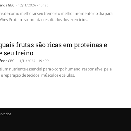
-
ência GBC
12/11/2024 - 15h25
cas de como melhorar seu treino e o melhor momento do dia para
hey Protein e aumentar resultados dos exercícios.
quais frutas são ricas em proteínas e
e seu treino
-
ência GBC
11/11/2024 - 19h00
 é um nutriente essencial para o corpo humano, responsável pela
e reparação de tecidos, músculos e células.
ervados.