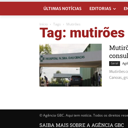
ÚLTIMAS NOTÍCIAS
EDITORIAS
E
Início
Tags
Mutirões
Tag: mutirões
Mutirõ
consu
Geral
Agê
Mutirões c
Canoas, gr
© Agência GBC. Aqui tem notícia. Todos os direitos res
SAIBA MAIS SOBRE A AGÊNCIA GBC