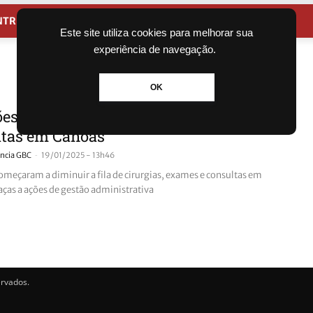
NTRETENIMENTO
CIDADES
Este site utiliza cookies para melhorar sua
experiência de navegação.
OK
es reduzem fila de cirurgias, exames e
ltas em Canoas
-
ncia GBC
19/01/2025 - 13h46
omeçaram a diminuir a fila de cirurgias, exames e consultas em
aças a ações de gestão administrativa
ervados.