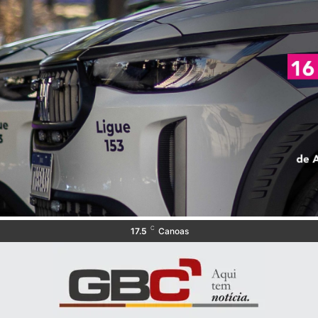
C
17.5
Canoas