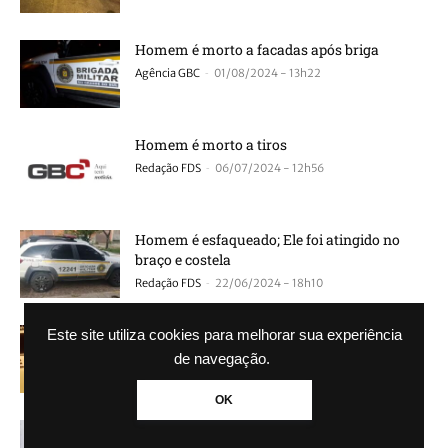
Homem é morto a facadas após briga
-
Agência GBC
01/08/2024 - 13h22
Homem é morto a tiros
-
Redação FDS
06/07/2024 - 12h56
Homem é esfaqueado; Ele foi atingido no
braço e costela
-
Redação FDS
22/06/2024 - 18h10
POLÍCIA: Homem é morto a tiros na rua;
Este site utiliza cookies para melhorar sua experiência
Suspeito fugiu do local
de navegação.
-
Redação FDS
24/03/2024 - 20h40
OK
POLÍCIA: Homem é morto a tiros na rua