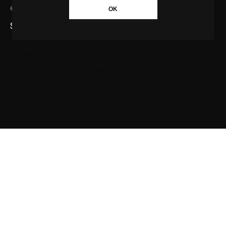
© Agência GBC. Aqui tem notícia. Todos os direitos reservados.
OK
SAIBA MAIS SOBRE A AGÊNCIA GBC
Quem somos
Princípios editoriais da Agência GBC
Política de Privacidade
Fale com a Agência GBC