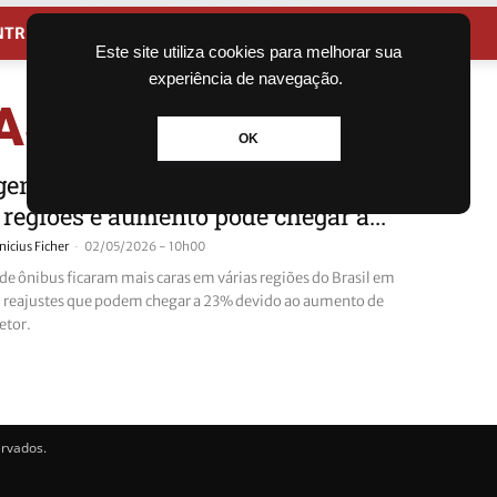
NTRETENIMENTO
CIDADES
Este site utiliza cookies para melhorar sua
experiência de navegação.
PASSAGEM
OK
ens de ônibus ficam mais caras em
 regiões e aumento pode chegar a...
-
nicius Ficher
02/05/2026 - 10h00
de ônibus ficaram mais caras em várias regiões do Brasil em
reajustes que podem chegar a 23% devido ao aumento de
etor.
ervados.