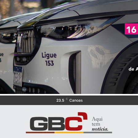
C
23.5
Canoas