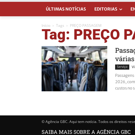
ÚLTIMAS NOTÍCIAS
EDITORIAS
E
Início
Tags
PREÇO PASSAGEM
Tag: PREÇO 
Passag
várias
Serviço
Vi
Passagens 
2026, com 
custos no s
© Agência GBC. Aqui tem notícia. Todos os direitos res
SAIBA MAIS SOBRE A AGÊNCIA GBC