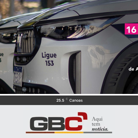
C
25.5
Canoas