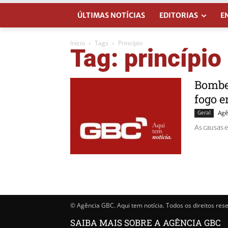
ÚLTIMAS NOTÍCIAS
EDITORIAS
E
Início
Tags
Princípio
Tag: princípio
Bombei
fogo e
Geral
Agê
As causas 
© Agência GBC. Aqui tem notícia. Todos os direitos res
SAIBA MAIS SOBRE A AGÊNCIA GBC