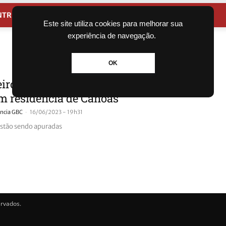
NTRETENIMENTO
CIDADES
Este site utiliza cookies para melhorar sua
experiência de navegação.
OK
ros são acionados para controlar
m residência de Canoas
-
ncia GBC
16/06/2023 - 19h31
estão sendo apuradas
ervados.