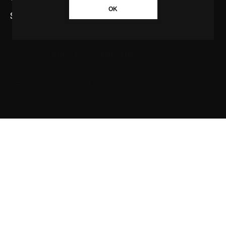
OK
SAIBA MAIS SOBRE A AGÊNCIA GBC
Quem somos
Princípios editoriais da Agência GBC
Política de Privacidade
Fale com a Agência GBC