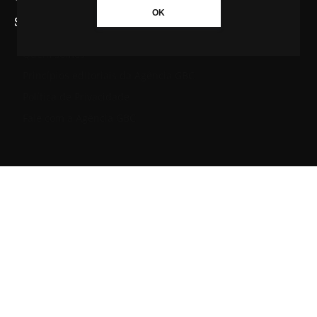
OK
SAIBA MAIS SOBRE A AGÊNCIA GBC
Quem somos
Princípios editoriais da Agência GBC
Política de Privacidade
Fale com a Agência GBC