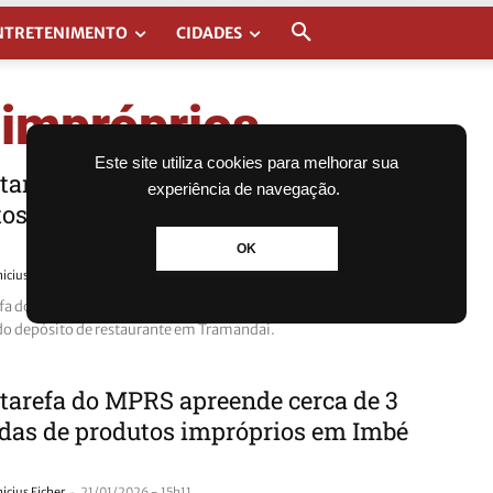
NTRETENIMENTO
CIDADES
 impróprios
Este site utiliza cookies para melhorar sua
tarefa do MP apreende 700 quilos de
experiência de navegação.
tos impróprios em supermercado no
OK
-
nicius Ficher
24/01/2026 - 15h00
fa do MP-RS apreende 700 quilos de produtos impróprios,
do depósito de restaurante em Tramandaí.
tarefa do MPRS apreende cerca de 3
das de produtos impróprios em Imbé
-
nicius Ficher
21/01/2026 - 15h11