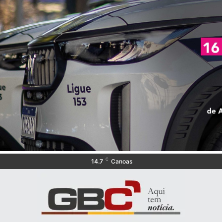
C
14.7
Canoas