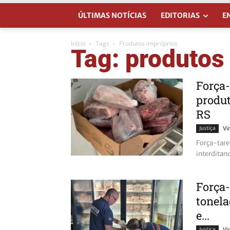
ÚLTIMAS NOTÍCIAS
EDITORIAS
E
Início
Tags
Produtos impróprios
Tag: produtos
Força-
produ
RS
Justiça
Vi
Força-tare
interditan
Força-
tonela
e...
Justiça
Vi