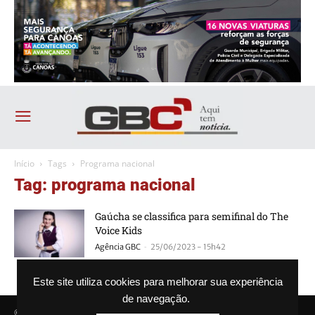
Início
Tags
Programa nacional
Tag: programa nacional
Gaúcha se classifica para semifinal do The
Voice Kids
-
Agência GBC
25/06/2023 - 15h42
Este site utiliza cookies para melhorar sua experiência
de navegação.
© Agência GBC. Aqui tem notícia. Todos os direitos reservados.