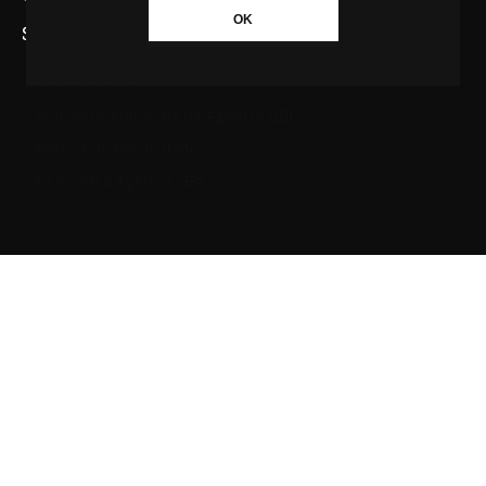
OK
SAIBA MAIS SOBRE A AGÊNCIA GBC
Quem somos
Princípios editoriais da Agência GBC
Política de Privacidade
Fale com a Agência GBC