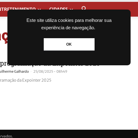
NTRETENIMENTO
CIDADES
Este site utiliza cookies para melhorar sua
experiência de navegação.
ção expointer
OK
 programação da Expointer 2025
-
uilherme Galhardo
25/08/2025 - 08h49
gramação da Expointer 2025
ervados.