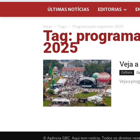
ÚLTIMAS NOTÍCIAS
EDITORIAS
E
Início
Tags
Programação expointer 2025
Tag: programa
2025
Veja a
Cultura
G
Veja a pro
© Agência GBC. Aqui tem notícia. Todos os direitos res