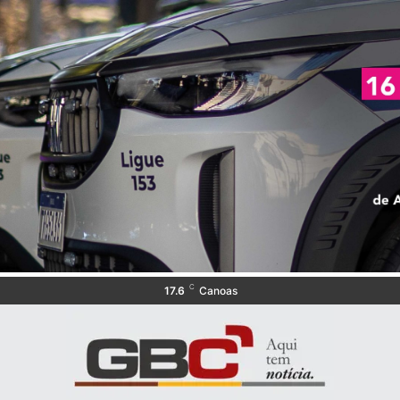
C
17.6
Canoas