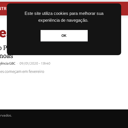
NTRETENIMENTO
CIDADES
Este site utiliza cookies para melhorar sua
experiência de navegação.
Pescar
OK
o Pescar está com inscrições abertas
noas
-
gência GBC
09/01/2020 - 13h40
des começam em fevereiro
ervados.