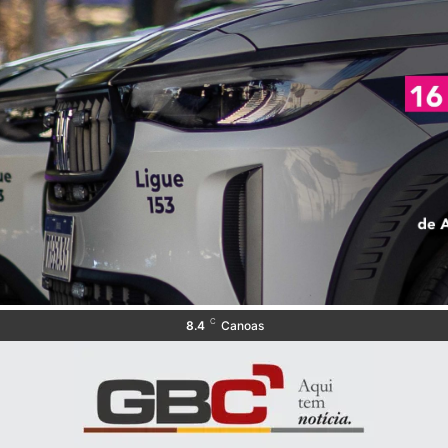
C
8.4
Canoas