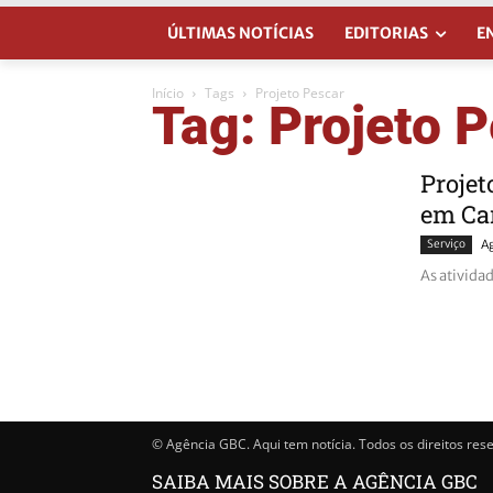
ÚLTIMAS NOTÍCIAS
EDITORIAS
E
Início
Tags
Projeto Pescar
Tag: Projeto 
Projet
em Ca
Serviço
A
As ativida
© Agência GBC. Aqui tem notícia. Todos os direitos res
SAIBA MAIS SOBRE A AGÊNCIA GBC