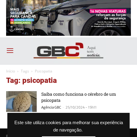
Início
Tags
Psicopatia
Tag: psicopatia
Saiba como funciona o cérebro de um
psicopata
-
Agência GBC
25/10/2024 - 15h11
Este site utiliza cookies para melhorar sua experiência
de navegação.
© Agência GBC. Aqui tem notícia. Todos os direitos reservados.