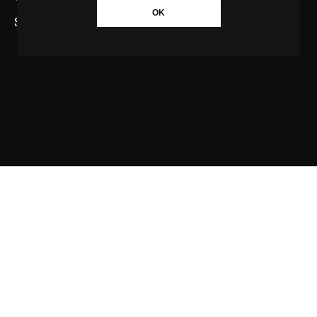
OK
SAIBA MAIS SOBRE A AGÊNCIA GBC
Quem somos
Princípios editoriais da Agência GBC
Política de Privacidade
Fale com a Agência GBC