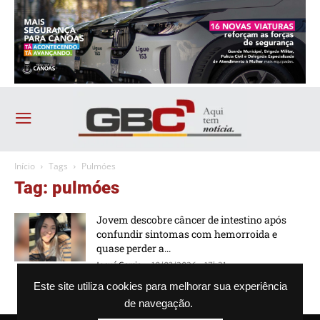
Início
Tags
Pulmóes
Tag: pulmóes
Jovem descobre câncer de intestino após
confundir sintomas com hemorroida e
quase perder a...
-
Josué Garcia
10/03/2026 - 17h21
Este site utiliza cookies para melhorar sua experiência
de navegação.