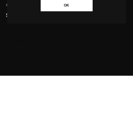
© Agência GBC. Aqui tem notícia. Todos os direitos reservados.
OK
SAIBA MAIS SOBRE A AGÊNCIA GBC
Quem somos
Princípios editoriais da Agência GBC
Política de Privacidade
Fale com a Agência GBC