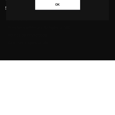
OK
SAIBA MAIS SOBRE A AGÊNCIA GBC
Quem somos
Princípios editoriais da Agência GBC
Política de Privacidade
Fale com a Agência GBC