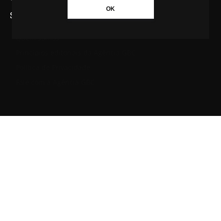
OK
SAIBA MAIS SOBRE A AGÊNCIA GBC
Quem somos
Princípios editoriais da Agência GBC
Política de Privacidade
Fale com a Agência GBC