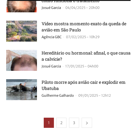
como funciona o tratamento
-
Josué Garcia
04/04/2025 - 20h00
Vídeo mostra momento exato da queda de
avião em São Paulo
-
Agência GBC
07/02/2025 - 10h29
Hereditário ou hormonal: afinal, o que causa
a calvície?
-
Josué Garcia
17/01/2025 - 04h00
Piloto morre após avião cair e explodir em
Ubatuba
-
Guilherme Galhardo
09/01/2025 - 12h12
1
2
3