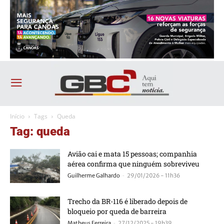
Início
Tags
Queda
Tag: queda
Avião cai e mata 15 pessoas; companhia
aérea confirma que ninguém sobreviveu
-
Guilherme Galhardo
29/01/2026 - 11h36
Trecho da BR-116 é liberado depois de
bloqueio por queda de barreira
-
Matheus Ferreira
27/12/2025 - 19h39