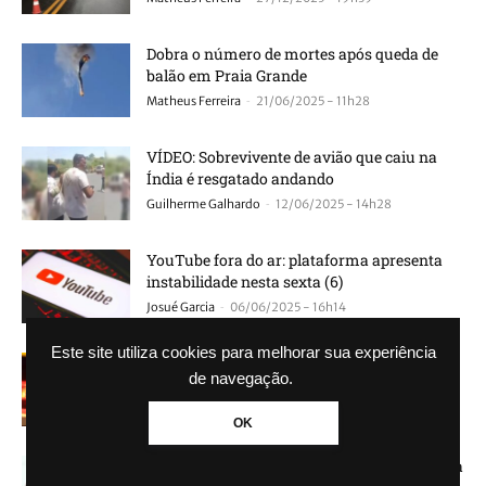
Dobra o número de mortes após queda de
balão em Praia Grande
-
Matheus Ferreira
21/06/2025 - 11h28
VÍDEO: Sobrevivente de avião que caiu na
Índia é resgatado andando
-
Guilherme Galhardo
12/06/2025 - 14h28
YouTube fora do ar: plataforma apresenta
instabilidade nesta sexta (6)
-
Josué Garcia
06/06/2025 - 16h14
Este site utiliza cookies para melhorar sua experiência
Bebê cai de cama e morre horas depois
de navegação.
-
Agência GBC
10/04/2025 - 15h29
OK
Minoxidil: a solução para a calvície? Entenda