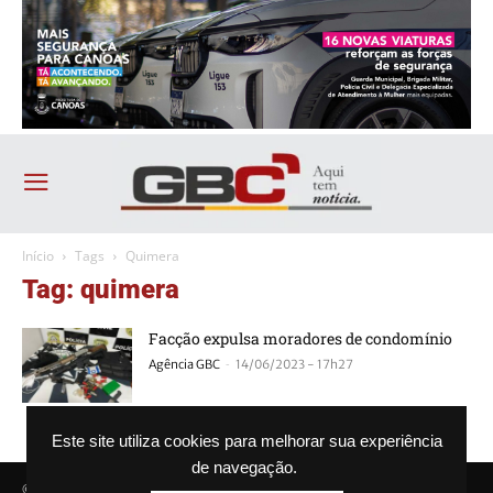
Início
Tags
Quimera
Tag: quimera
Facção expulsa moradores de condomínio
-
Agência GBC
14/06/2023 - 17h27
Este site utiliza cookies para melhorar sua experiência
de navegação.
© Agência GBC. Aqui tem notícia. Todos os direitos reservados.