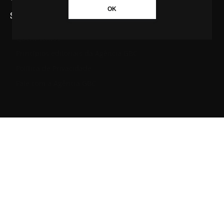
OK
SAIBA MAIS SOBRE A AGÊNCIA GBC
Quem somos
Princípios editoriais da Agência GBC
Política de Privacidade
Fale com a Agência GBC