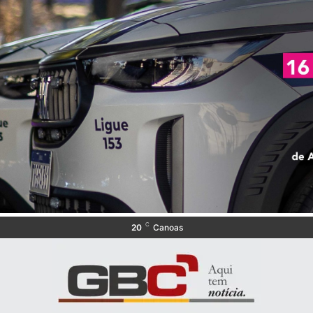
C
20
Canoas