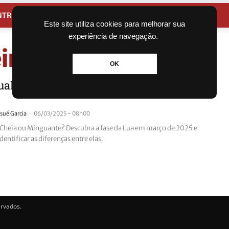
NTRETENIMENTO
CIDADES
Este site utiliza cookies para melhorar sua
experiência de navegação.
ira (6)
OK
ual é a fase da lua desta quinta-feira
-
sué Garcia
06/03/2025 - 08h00
 Cheia ou Minguante? Descubra a fase da Lua em março de 2025 e
dentificar as diferenças entre elas.
ervados.