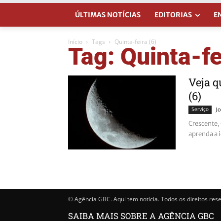
ÚLTIMAS NOTÍCIAS
EDITORIAS
E
Início
Tags
Quinta-feira (6)
Tag: Quinta-fe
Veja q
(6)
Serviço
Jo
Crescente,
aprenda a i
© Agência GBC. Aqui tem notícia. Todos os direitos res
SAIBA MAIS SOBRE A AGÊNCIA GBC