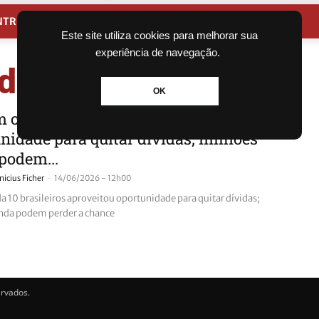
NTRETENIMENTO
CIDADES
Este site utiliza cookies para melhorar sua
experiência de navegação.
de dívidas
OK
m cada 10 brasileiros aproveitou
nidade para quitar dívidas; milhões
podem...
-
nicius Ficher
14/06/2026 - 12h00
a 10 brasileiros aproveitou oportunidade para quitar dívidas;
nda podem perder a chance
ervados.