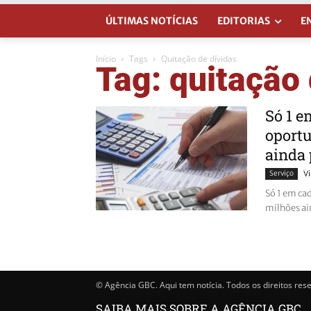
ÚLTIMAS NOTÍCIAS
EDITORIAS
E
Início
Tags
Quitação de dívidas
Tag: quitação 
Só 1 e
oportu
ainda 
Serviço
Vi
Só 1 em cad
milhões ai
© Agência GBC. Aqui tem notícia. Todos os direitos res
SAIBA MAIS SOBRE A AGÊNCIA GBC