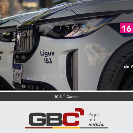
C
10.3
Canoas