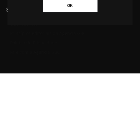
OK
SAIBA MAIS SOBRE A AGÊNCIA GBC
Quem somos
Princípios editoriais da Agência GBC
Política de Privacidade
Fale com a Agência GBC