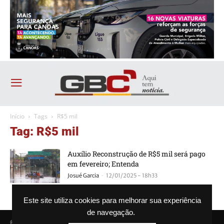
Início
Tags
R$5 mil
Tag: R$5 mil
Auxílio Reconstrução de R$5 mil será pago
em fevereiro; Entenda
-
Josué Garcia
12/01/2025 - 18h33
Este site utiliza cookies para melhorar sua experiência
de navegação.
© Agência GBC. Aqui tem notícia. Todos os direitos reservados.