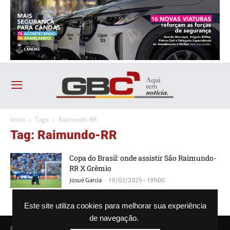
Início
Tags
Raimundo-RR
Tag: Raimundo-RR
Copa do Brasil: onde assistir São Raimundo-
RR X Grêmio
-
Josué Garcia
19/02/2025 - 19h00
Este site utiliza cookies para melhorar sua experiência
de navegação.
© Agência GBC. Aqui tem notícia. Todos os direitos reservados.