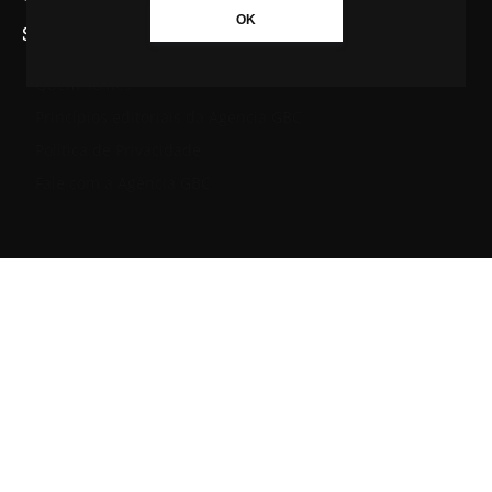
OK
SAIBA MAIS SOBRE A AGÊNCIA GBC
Quem somos
Princípios editoriais da Agência GBC
Política de Privacidade
Fale com a Agência GBC