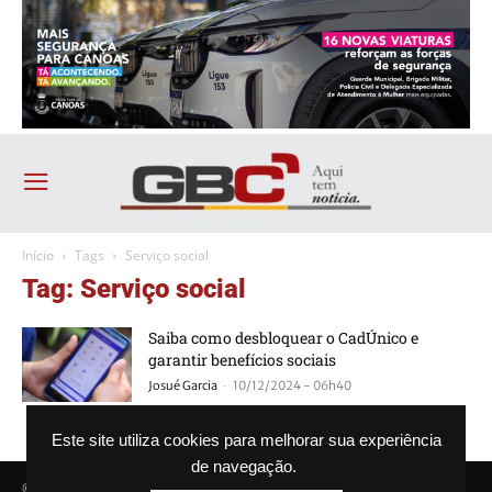
Início
Tags
Serviço social
Tag: Serviço social
Saiba como desbloquear o CadÚnico e
garantir benefícios sociais
-
Josué Garcia
10/12/2024 - 06h40
Este site utiliza cookies para melhorar sua experiência
de navegação.
© Agência GBC. Aqui tem notícia. Todos os direitos reservados.