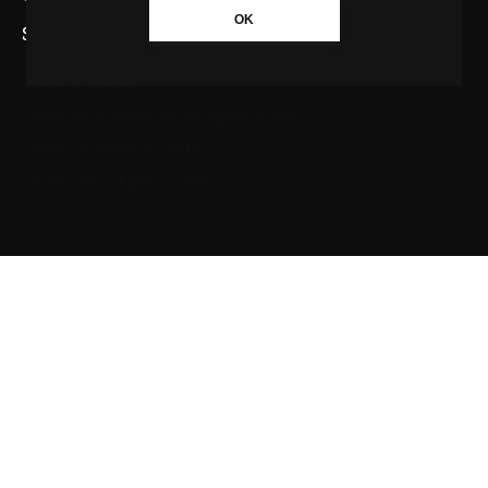
OK
SAIBA MAIS SOBRE A AGÊNCIA GBC
Quem somos
Princípios editoriais da Agência GBC
Política de Privacidade
Fale com a Agência GBC