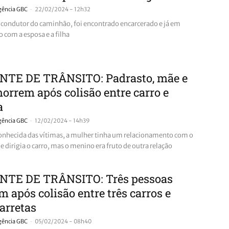
-
gência GBC
22/02/2024 - 12h32
ondutor do caminhão, foi encontrado encarcerado e já em
o com a esposa e a filha
NTE DE TRÂNSITO: Padrasto, mãe e
morrem após colisão entre carro e
a
-
gência GBC
12/02/2024 - 14h39
nhecida das vítimas, a mulher tinha um relacionamento com o
dirigia o carro, mas o menino era fruto de outra relação
NTE DE TRÂNSITO: Três pessoas
 após colisão entre três carros e
arretas
-
gência GBC
05/02/2024 - 08h40