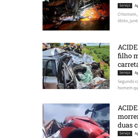
Serviço
A
O homem, c
óbito, junt
ACIDE
filho 
carret
Serviço
A
Segundo co
homem que 
ACIDE
morrem
duas c
Serviço
A