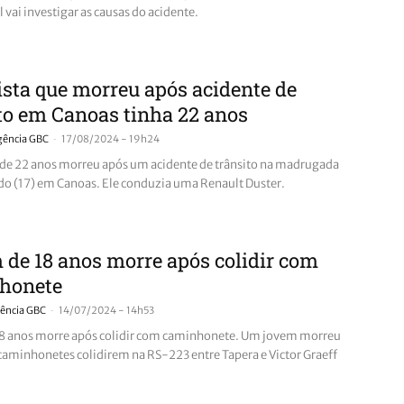
il vai investigar as causas do acidente.
sta que morreu após acidente de
to em Canoas tinha 22 anos
-
gência GBC
17/08/2024 - 19h24
e 22 anos morreu após um acidente de trânsito na madrugada
do (17) em Canoas. Ele conduzia uma Renault Duster.
de 18 anos morre após colidir com
honete
-
ência GBC
14/07/2024 - 14h53
8 anos morre após colidir com caminhonete. Um jovem morreu
caminhonetes colidirem na RS-223 entre Tapera e Victor Graeff