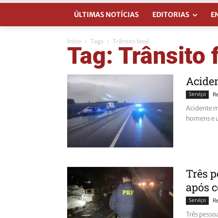
ÚLTIMAS NOTÍCIAS
EDITORIAS
E
Início
Tags
Trânsito fatal
Tag: Trânsito 
Acide
Serviço
R
Acidente m
homens e u
Três p
após c
Serviço
R
Três pessoa