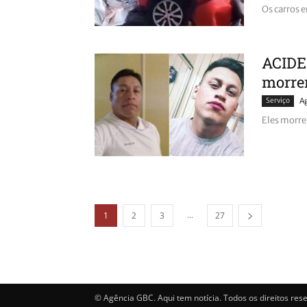
Os carros 
ACIDE
morrem
Serviço
A
Eles morre
...
1
2
3
27
© Agência GBC. Aqui tem notícia. Todos os direitos res