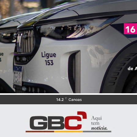
C
14.2
Canoas