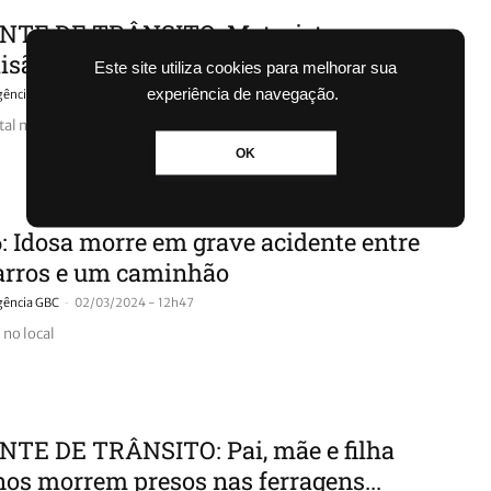
NTE DE TRÂNSITO: Motorista morre
isão entre carro e caminhão
Este site utiliza cookies para melhorar sua
experiência de navegação.
-
gência GBC
27/03/2024 - 15h06
atal morreu na hora
OK
: Idosa morre em grave acidente entre
arros e um caminhão
-
gência GBC
02/03/2024 - 12h47
 no local
NTE DE TRÂNSITO: Pai, mãe e filha
nos morrem presos nas ferragens...