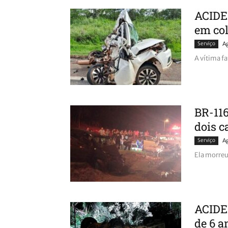
ACIDE
em col
Serviço
A
A vítima f
BR-116
dois c
Serviço
A
Ela morreu
ACIDE
de 6 a