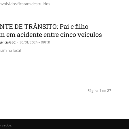
envolvidos ficaram destruídos
NTE DE TRÂNSITO: Pai e filho
 em acidente entre cinco veículos
-
gência GBC
30/01/2024 - 09h31
ram no local
Página 1 de 27
ervados.