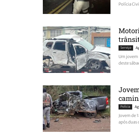
Polícia Civ
Motori
trânsi
Serviço
A
Um jovem d
deste sába
Jovem 
camin
Polícia
Ag
Jovem de 1
após duas 