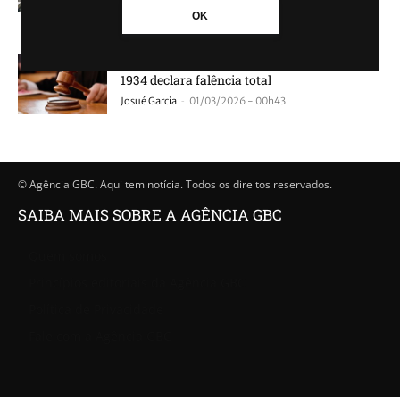
-
Josué Garcia
08/05/2026 - 15h53
OK
Tradicional fábrica brasileira fundada em
1934 declara falência total
-
Josué Garcia
01/03/2026 - 00h43
© Agência GBC. Aqui tem notícia. Todos os direitos reservados.
SAIBA MAIS SOBRE A AGÊNCIA GBC
Quem somos
Princípios editoriais da Agência GBC
Política de Privacidade
Fale com a Agência GBC