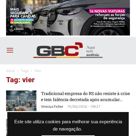
Início
Tags
Vier
Tag: vier
Tradicional empresa do RS não resiste à crise
e tem falência decretada após acumular...
-
Vinicius Ficher
19/06/2026 - 10h27
Duas tradicionais empresas do RS declaram
Este site utiliza cookies para melhorar sua experiência
falência após acumularem dívidas
de navegação.
milionárias