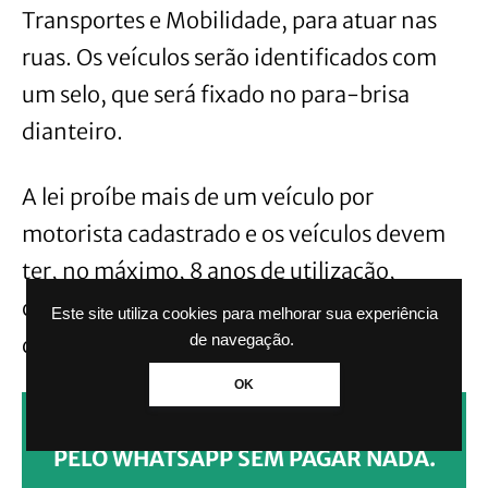
Transportes e Mobilidade, para atuar nas
ruas. Os veículos serão identificados com
um selo, que será fixado no para-brisa
dianteiro.
A lei proíbe mais de um veículo por
motorista cadastrado e os veículos devem
ter, no máximo, 8 anos de utilização,
contados da data do emplacamento, além
Este site utiliza cookies para melhorar sua experiência
de quatro portas e ar condicionado.
de navegação.
OK
CLIQUE AQUI PARA RECEBER NOTÍCIAS
PELO WHATSAPP SEM PAGAR NADA.