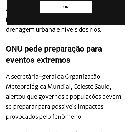
OK
Além disso, o excesso de precipitação pode
impactar lavouras, estradas, sistemas de
drenagem urbana e níveis dos rios.
ONU pede preparação para
eventos extremos
A secretária-geral da Organização
Meteorológica Mundial, Celeste Saulo,
alertou que governos e populações devem
se preparar para possíveis impactos
provocados pelo fenômeno.