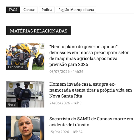
TAGS
Canoas
Polícia
Região Metropolitana
MATÉRIAS RELACIONADAS
“Nem o plano do governo ajudou”:
demissões em massa preocupam setor
de máquinas agrícolas após nova
previsão para 2026
Economia
03/07/2026 - 14h26
Homem invade casa, estupra ex-
namorada e tenta tirar a própria vida em
Nova Santa Rita
24/06/2026 - 16h51
Geral
Socorrista do SAMU de Canoas morre em
acidente de trânsito
15/06/2026 - 16h54
Geral