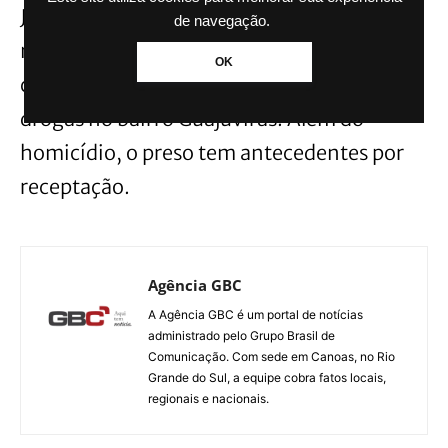
Judiciário pela prisão temporária do
de navegação.
mesmo. Firmino afirmou que o crime tem
OK
como motivação a disputa pelo tráfico de
drogas no bairro Guajuviras. Além do
homicídio, o preso tem antecedentes por
receptação.
Agência GBC
A Agência GBC é um portal de notícias
administrado pelo Grupo Brasil de
Comunicação. Com sede em Canoas, no Rio
Grande do Sul, a equipe cobra fatos locais,
regionais e nacionais.