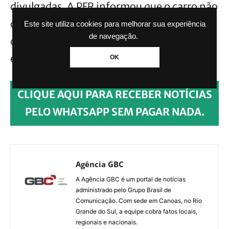
divulgadas. A PFR informou que o carro não
contava com cadeirinha infantil e que o
Este site utiliza cookies para melhorar sua experiência
de navegação.
condutor se negou a realizar o teste do
etilômetro.
OK
CLIQUE AQUI PARA RECEBER NOTÍCIAS
PELO WHATSAPP SEM PAGAR NADA.
Agência GBC
A Agência GBC é um portal de notícias
administrado pelo Grupo Brasil de
Comunicação. Com sede em Canoas, no Rio
Grande do Sul, a equipe cobra fatos locais,
regionais e nacionais.