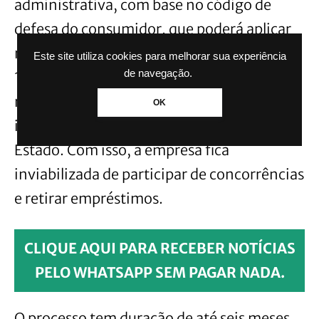
administrativa, com base no código de
defesa do consumidor, que poderá aplicar
multa, que pode variar de R$ 5 mil até R$
Este site utiliza cookies para melhorar sua experiência
de navegação.
10 milhões. Caso a Trensurb não pague a
multa, será inscrita na dívida ativa e
OK
incluída no cadastro de inadimplentes do
Estado. Com isso, a empresa fica
inviabilizada de participar de concorrências
e retirar empréstimos.
CLIQUE AQUI PARA RECEBER NOTÍCIAS
PELO WHATSAPP SEM PAGAR NADA.
O processo tem duração de até seis meses,