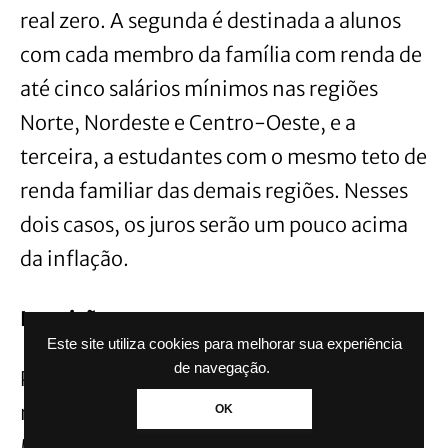
real zero. A segunda é destinada a alunos
com cada membro da família com renda de
até cinco salários mínimos nas regiões
Norte, Nordeste e Centro-Oeste, e a
terceira, a estudantes com o mesmo teto de
renda familiar das demais regiões. Nesses
dois casos, os juros serão um pouco acima
da inflação.
Inscrições
Este site utiliza cookies para melhorar sua experiência
de navegação.
Pode se inscrever quem teve média de pelo
menos 450 no Exame Nacional do Ensino
OK
Médio (Enem) e que não tenha zerado a