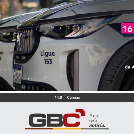
C
14.6
Canoas