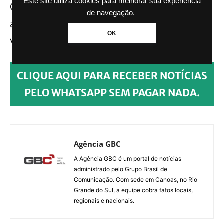
Este site utiliza cookies para melhorar sua experiência
O criminoso preso no local já tinha
de navegação.
antecedentes criminais por roubo de
OK
veículo. Ele foi reconhecido pela vítima.
CLIQUE AQUI PARA RECEBER NOTÍCIAS
PELO WHATSAPP SEM PAGAR NADA.
Agência GBC
A Agência GBC é um portal de notícias
administrado pelo Grupo Brasil de
Comunicação. Com sede em Canoas, no Rio
Grande do Sul, a equipe cobra fatos locais,
regionais e nacionais.