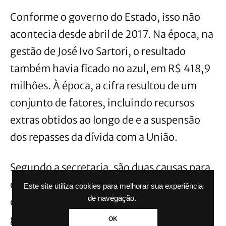
Conforme o governo do Estado, isso não
acontecia desde abril de 2017. Na época, na
gestão de José Ivo Sartori, o resultado
também havia ficado no azul, em R$ 418,9
milhões. À época, a cifra resultou de um
conjunto de fatores, incluindo recursos
extras obtidos ao longo de e a suspensão
dos repasses da dívida com a União.
Segundo a secretaria, são duas causas para
o resultado: uma delas é a queda nas
Este site utiliza cookies para melhorar sua experiência
de navegação.
despesas, causada por uma redução de
gastos com pessoal e um salto na
OK