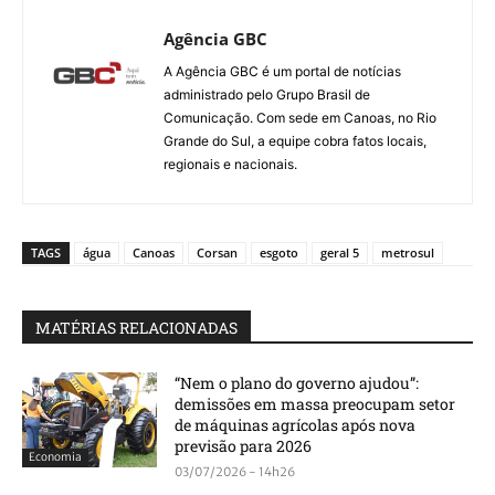
Agência GBC
A Agência GBC é um portal de notícias
administrado pelo Grupo Brasil de
Comunicação. Com sede em Canoas, no Rio
Grande do Sul, a equipe cobra fatos locais,
regionais e nacionais.
TAGS
água
Canoas
Corsan
esgoto
geral 5
metrosul
MATÉRIAS RELACIONADAS
“Nem o plano do governo ajudou”:
demissões em massa preocupam setor
de máquinas agrícolas após nova
previsão para 2026
Economia
03/07/2026 - 14h26