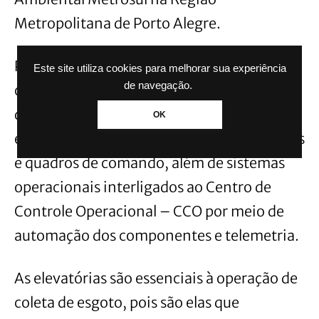
Metropolitana de Porto Alegre.
Para o funcionamento, as estruturas
Este site utiliza cookies para melhorar sua experiência
de navegação.
contarão com poços de sucção, tubulações
de barriletes e de recalque, equipamentos
OK
eletromecânicos como conjunto de bombas
e quadros de comando, além de sistemas
operacionais interligados ao Centro de
Controle Operacional – CCO por meio de
automação dos componentes e telemetria.
As elevatórias são essenciais à operação de
coleta de esgoto, pois são elas que