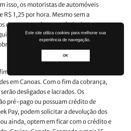
m isso, os motoristas de automóveis
 de R$ 1,25 por hora. Mesmo sem a
os devem respeitar o período da
Este site utiliza cookies para melhorar sua
quipes de agentes de trânsito farão a
experiência de navegação.
 cobrança segue com a fiscalização da
OK
im de contrato de concessão da Rek
ades em Canoas. Com o fim da cobrança,
serão desligados e lacrados. Os
tão pré-pago ou possuam crédito de
ek Pay, podem solicitar a devolução dos
 ou ainda, optem em ficar com o crédito e