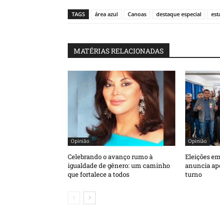
TAGS
área azul
Canoas
destaque especial
est
MATÉRIAS RELACIONADAS
Opinião
Opinião
Celebrando o avanço rumo à
Eleições e
igualdade de gênero: um caminho
anuncia apo
que fortalece a todos
turno