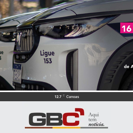
C
12.7
Canoas