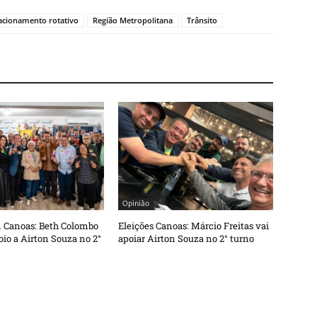
acionamento rotativo
Região Metropolitana
Trânsito
Opinião
m Canoas: Beth Colombo
Eleições Canoas: Márcio Freitas vai
io a Airton Souza no 2°
apoiar Airton Souza no 2° turno