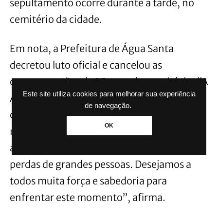
sepultamento ocorre durante a tarde, no
cemitério da cidade.
Em nota, a Prefeitura de Água Santa
decretou luto oficial e cancelou as
comemorações de 35 anos do município. “A
Este site utiliza cookies para melhorar sua experiência
Administração Municipal e toda a
de navegação.
comunidade água-santense se solidariza,
OK
neste momento de dor, com os familiares e
amigos que lamentam as inestimáveis
perdas de grandes pessoas. Desejamos a
todos muita força e sabedoria para
enfrentar este momento”, afirma.