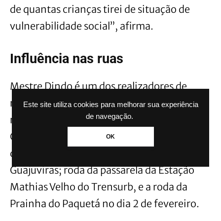
de quantas crianças tirei de situação de
vulnerabilidade social”, afirma.
Influência nas ruas
Mestre Dindo é um dos realizadores de
rodas de capoeira nas ruas de Canoas. Na
Este site utiliza cookies para melhorar sua experiência
de navegação.
rotina dele, estão várias. São elas: roda do
Calçadão de Canoas que ele realiza há mais
OK
de 27 anos; roda da Avenida 17 de Abril no
Guajuviras; roda da passarela da Estação
Mathias Velho do Trensurb, e a roda da
Prainha do Paquetá no dia 2 de fevereiro.